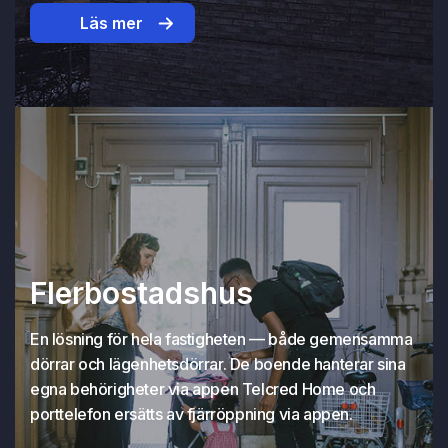
Läs mer
Flerbostadshus
En lösning för hela fastigheten — både gemensamma
dörrar och lägenhetsdörrar. De boende hanterar sina
egna behörigheter via appen Telcred Home och
porttelefon ersätts av fjärröppning via appen.