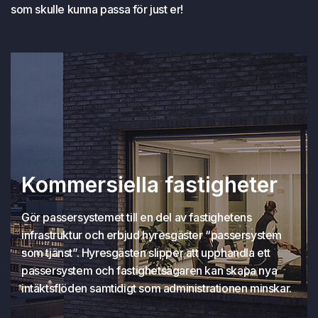
som skulle kunna passa för just er!
Kommersiella fastigheter
Gör passersystemet till en del av fastighetens
infrastruktur och erbjud hyresgäster “passersystem
som tjänst”. Hyresgästen slipper att upphandla ett
passersystem och fastighetsägaren kan skapa nya
intäktsflöden samtidigt som administrationen minskar.