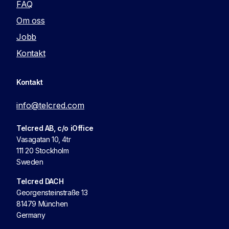
FAQ
Om oss
Jobb
Kontakt
Kontakt
info@telcred.com
Telcred AB, c/o iOffice
Vasagatan 10, 4tr
111 20 Stockholm
Sweden
Telcred DACH
Georgensteinstraße 13
81479 München
Germany