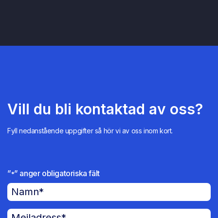
Vill du bli kontaktad av oss?
Fyll nedanstående uppgifter så hör vi av oss inom kort.
”
” anger obligatoriska fält
*
N
a
m
M
n