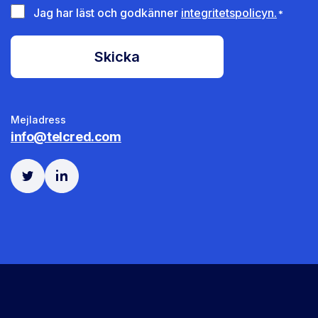
V
Jag har läst och godkänner
integritetspolicyn.
*
i
l
l
k
o
r
*
Mejladress
info@telcred.com