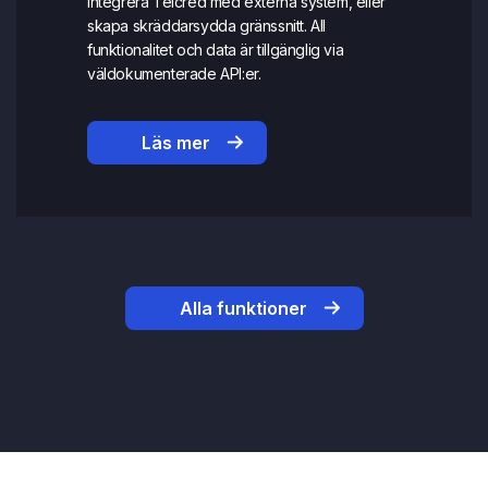
Integrera Telcred med externa system, eller
skapa skräddarsydda gränssnitt. All
funktionalitet och data är tillgänglig via
väldokumenterade API:er.
Läs mer
Alla funktioner